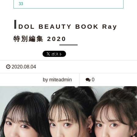
33
I
DOL BEAUTY BOOK Ray
特別編集 2020
2020.08.04
by miteadmin
0