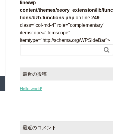
line/wp-
content/themes/xeory_extension/lib/func
tions/bzb-functions.php
on line
249
class="col-md-4" role="complementary"
itemscope="itemscope"
itemtype="http://schema.org/WPSideBar">

最近の投稿
Hello world!
最近のコメント