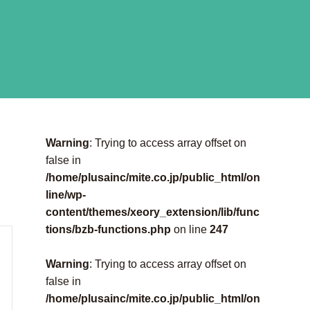
Warning
: Trying to access array offset on
false in
/home/plusainc/mite.co.jp/public_html/on
line/wp-
content/themes/xeory_extension/lib/func
tions/bzb-functions.php
on line
247
Warning
: Trying to access array offset on
false in
/home/plusainc/mite.co.jp/public_html/on