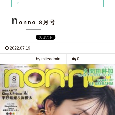
33
n
onno 8月号
2022.07.19
by miteadmin
0