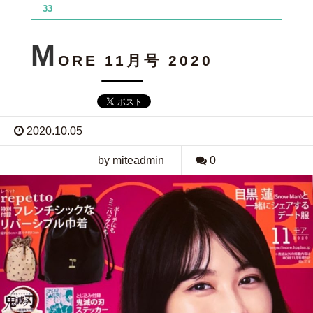
33
M
ORE 11月号 2020
2020.10.05
by miteadmin
0