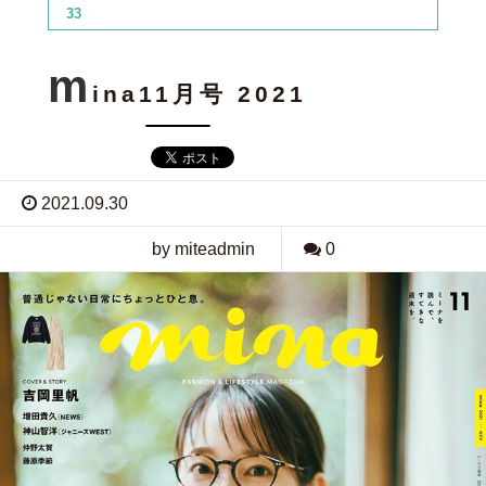
33
m
ina11月号 2021
2021.09.30
by miteadmin
0