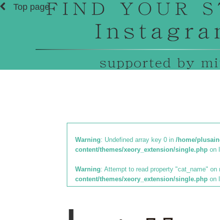
Top page
Warning
: Undefined array key 0 in
/home/plusain
content/themes/xeory_extension/single.php
on 
Warning
: Attempt to read property "cat_name" on 
content/themes/xeory_extension/single.php
on 