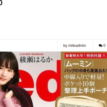
0
by miteadmin
0