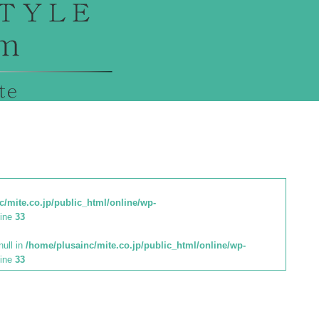
c/mite.co.jp/public_html/online/wp-
line
33
null in
/home/plusainc/mite.co.jp/public_html/online/wp-
line
33