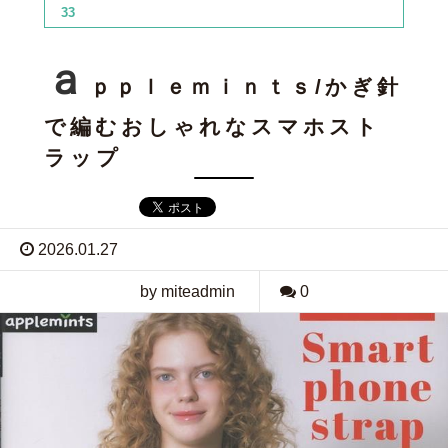
33
ａ
ｐｐｌｅｍｉｎｔｓ/かぎ針
で編むおしゃれなスマホスト
ラップ
2026.01.27
by miteadmin
0