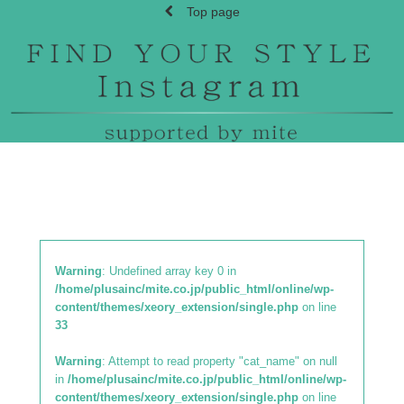
Top page
Warning
: Undefined array key 0 in
/home/plusainc/mite.co.jp/public_html/online/wp-
content/themes/xeory_extension/single.php
on line
33
Warning
: Attempt to read property "cat_name" on null
in
/home/plusainc/mite.co.jp/public_html/online/wp-
content/themes/xeory_extension/single.php
on line